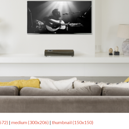
672)
|
medium (300x206)
|
thumbnail (150x150)