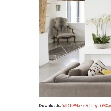
Downloads
:
full (1094x750)
|
large (980x