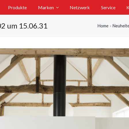
Produkte
Marken
Netzwerk
Service
K
02 um 15.06.31
Home
»
Neuheit