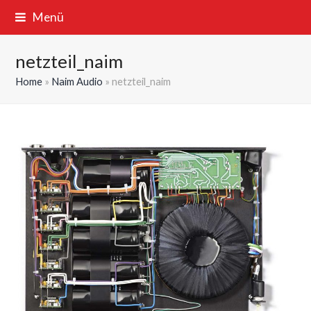
Menü
netzteil_naim
Home
»
Naim Audio
»
netzteil_naim